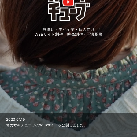
飲食店・中小企業・個人向け
WEBサイト制作・映像制作・写真撮影
2023.04.19
2023.04.12
2023.01.31
2023.01.19
岡崎市公式セレクトショップ「おかふる」の取材・撮影を担当しました！
岡崎市の外壁塗装会社「垰塗装」様の会社紹介動画を制作させていただきま
3月4日(土)に乙川河川敷で桜撮影会を開催します！
オカザキチューブのWEBサイトを公開しました。
した！