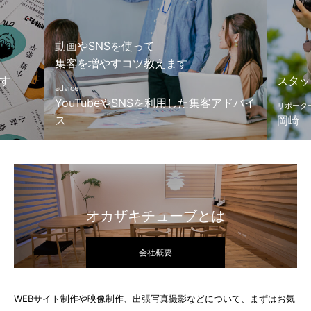
スタッフ紹介
スタッ
アドバイ
リポーター・フォトグラファー・映像クリエイター
ディレク
岡崎
小野恭
オカザキチューブとは
会社概要
WEBサイト制作や映像制作、出張写真撮影などについて、まずはお気